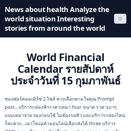
S
News about health Analyze the
k
world situation Interesting
i
p
stories from around the world
t
o
c
World Financial
o
n
Calendar รายสัปดาห์
t
ประจำวันที่ 15 กุมภาพันธ์
e
n
t
ซองฟอร์คอมเมิร์ซ 2 ไซส์ ทางเลือกตามใจคุณ Prompt
post…บริการกล่องฟ้าราคาเหมา four ขนาด ราคาเบาๆ
แบบเหมาจ่าย จองก่อนใช้ ไม่ต้องรอคิว และบริการกล่องไหน
ก็สะดวก…เอาใจแม่ค้าออนไลน์เลือกส่งได้ three บริการ