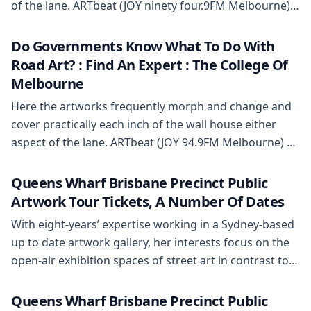
of the lane. ARTbeat (JOY ninety four.9FM Melbourne) –
July 2007walk to art was invited by the humanities
program of JOY 94.9FM Melbourne for a one-hour
Do Governments Know What To Do With
interview about our art excursions. Seamountours
Road Art? : Find An Expert : The College Of
(Germany) – August”If you not […]
Melbourne
Here the artworks frequently morph and change and
cover practically each inch of the wall house either
aspect of the lane. ARTbeat (JOY 94.9FM Melbourne) –
July 2007walk to art was invited by the arts program of
JOY ninety four.9FM Melbourne for a one-hour
Queens Wharf Brisbane Precinct Public
interview about our art excursions. Seamountours
Artwork Tour Tickets, A Number Of Dates
(Germany) – August”If you not […]
With eight-years’ expertise working in a Sydney-based
up to date artwork gallery, her interests focus on the
open-air exhibition spaces of street art in contrast to
the reified ‘white cube’ of formal galleries. Her
research has a particular focus on female artists and
Queens Wharf Brisbane Precinct Public