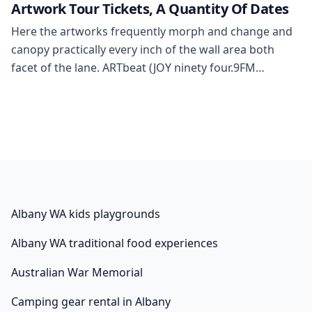
investigates how road artwork creates a disruption of
Artwork Tour Tickets, A Quantity Of Dates
thought and how audiences […]
Here the artworks frequently morph and change and
canopy practically every inch of the wall area both
facet of the lane. ARTbeat (JOY ninety four.9FM
Melbourne) – July 2007walk to art was invited by the
humanities program of JOY ninety four.9FM Melbourne
for a one-hour interview about our art excursions.
Seamountours (Germany) – August”If you […]
Albany WA kids playgrounds
Albany WA traditional food experiences
Australian War Memorial
Camping gear rental in Albany