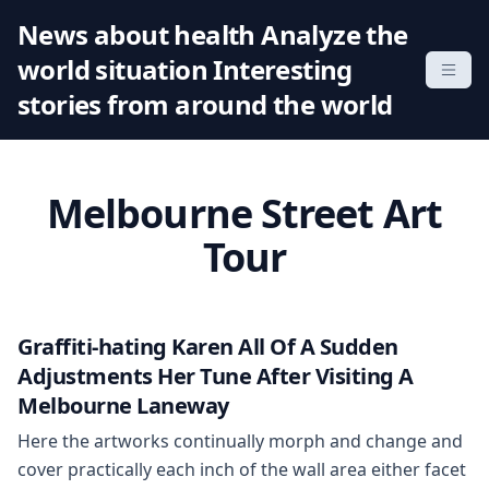
S
News about health Analyze the
k
world situation Interesting
i
p
stories from around the world
t
o
c
Melbourne Street Art
o
n
Tour
t
e
n
Graffiti-hating Karen All Of A Sudden
t
Adjustments Her Tune After Visiting A
Melbourne Laneway
Here the artworks continually morph and change and
cover practically each inch of the wall area either facet