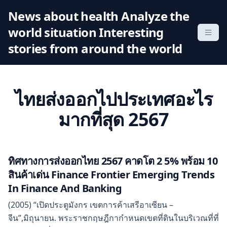
S
News about health Analyze the
k
world situation Interesting
i
p
stories from around the world
t
o
c
ไทยส่งออกไปประเทศอะไร
o
n
มากที่สุด 2567
t
e
n
ทิศทางการส่งออกไทย 2567 คาดโต 2 5% พร้อม 10
t
สินค้าเด่น Finance Frontier Emerging Trends
In Finance And Banking
(2005) “เปิดประตูมังกร เขตการค้าเสรีอาเซียน –
จีน”,มิถุนายน. พระราชกฤษฎีกากำหนดเขตที่ดินในบริเวณที่ที่