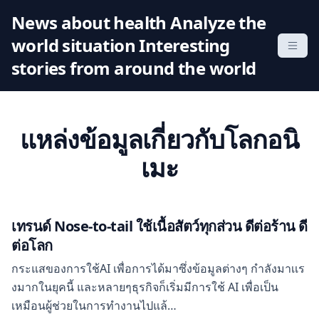
S
News about health Analyze the
k
world situation Interesting
i
p
stories from around the world
t
o
c
แหล่งข้อมูลเกี่ยวกับโลกอนิ
o
n
เมะ
t
e
n
เทรนด์ Nose-to-tail ใช้เนื้อสัตว์ทุกส่วน ดีต่อร้าน ดี
t
ต่อโลก
กระแสของการใช้AI เพื่อการได้มาซึ่งข้อมูลต่างๆ กำลังมาเเร
งมากในยุคนี้ และหลายๆธุรกิจก็เริ่มมีการใช้ AI เพื่อเป็น
เหมือนผู้ช่วยในการทำงานไปแล้…