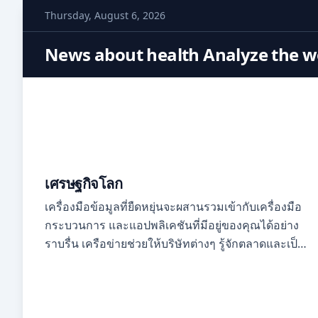
S
Thursday, August 6, 2026
k
i
News about health Analyze the wo
p
t
o
c
o
n
t
เศรษฐกิจโลก
e
เครื่องมือข้อมูลที่ยืดหยุ่นจะผสานรวมเข้ากับเครื่องมือ
n
กระบวนการ และแอปพลิเคชันที่มีอยู่ของคุณได้อย่าง
t
ราบรื่น เครือข่ายช่วยให้บริษัทต่างๆ รู้จักตลาดและเป็น
ที่รู้จักในตลาด ธุรกิจจำเป็นต้องมีความเข้าใจที่ดีเกี่ยว
กับเครือข่ายของตนเอง แต่ยังรวมถึงเครือข่ายอุปกรณ์
ต่อพ่วงด้วย เนื่องจากการเชื่อมต่อโครงข่ายนอกเหนือ
จากเครือข่ายในทันที ปัจจุบันมีตลาดมากขึ้นกว่าที่เคย