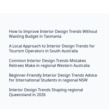
รัฐมนตรียูโรเมดิเตอร์เรเนียน … เมื่อวันที่ 25 พฤษภาคม
2010 นาย Salaheddine Mezouar รัฐมนตรีว่าการ
กระทรวงเศรษฐกิจและการคลัง และ Mrs.Françoise
Clottes รักษาการผู้อำนวยการแผนก Maghreb ของ
ธนาคารโลก ได้ลงนามในสัญญาเงินกู้ของนโยบายการ
How to Improve Interior Design Trends Without
พัฒนา .. นาย Salaheddine Mezouar รัฐมนตรีว่าการ
Wasting Budget in Tasmania
กระทรวงเศรษฐกิจและการคลัง เข้าร่วมในการประชุม
ประจำปี 2553 ของกลุ่มธนาคารเพื่อการพัฒนา
A Local Approach to Interior Design Trends for
แอฟริกา (ADB) ซึ่งจัดขึ้นระหว่างวันที่ 27 ถึง 28
Tourism Operators in South Australia
พฤษภาคม 2553 ในราคางาช้าง ปีนี้วาระการประชุม
Common Interior Design Trends Mistakes
ได้แก่การเลือกตั้ง … ศูนย์ความเป็นเลิศสำหรับการจัด
Retirees Make in regional Western Australia
ทำงบประมาณที่ตอบสนองต่อเพศ “CE- GRB” เข้าร่วม
Beginner-Friendly Interior Design Trends Advice
เมื่อวันที่ 20 มีนาคม 2017 ที่นิวยอร์กในงานด้านข้างซึ่ง
for International Students in regional NSW
จัดโดยกองทุนแอฟริกันเพื่อสตรีและการพัฒนาโดยได้
รับการสนับสนุนจาก UN Women […]
Interior Design Trends Shaping regional
Queensland in 2026