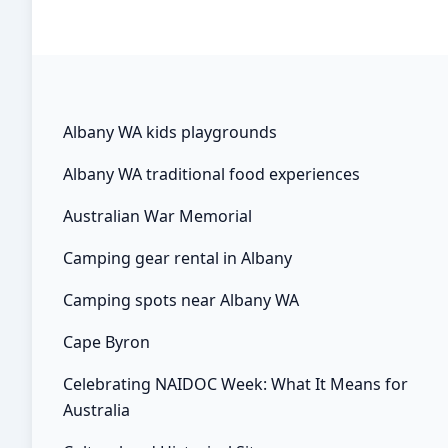
มีการสร้างตลาดเพิ่มมากขึ้น และยังมีตลาดอื่นๆ ที่
กำลังจะเกิดขึ้นในอนาคต และตลาดทั่วโลกสำหรับการ
ทำธุรกรรมในตลาดก็กำลังเกิดขึ้น ดังที่แนวโน้มการ
เอาท์ซอร์สและนอกอาณาเขตแสดงให้เห็น ตลาดที่เรา
มีก็มีประสิทธิภาพมากกว่าเช่นกัน บริษัทในปัจจุบัน
Albany WA kids playgrounds
สามารถจ้างบุคคลภายนอกในการดำเนินงานได้เกือบ
Albany WA traditional food experiences
ทุกด้าน ตั้งแต่การผลิตและการบริการลูกค้าไปจนถึง
ฟังก์ชันการจัดการ มีการประมาณการว่ารายรับทั่วโลก
Australian War Memorial
จากการจ้างบุคคลภายนอกเกิน 510 พันล้านดอลลาร์ใน
Camping gear rental in Albany
ปี 2553 5 เมษายน 2024 • นายจ้างสหรัฐฯ เพิ่มงาน
303,000 ตำแหน่งในเดือนที่แล้ว และอัตราการว่างงาน
Camping spots near Albany WA
ลดลงเหลือ three.8% บริษัทรับเหมาก่อสร้างเพิ่มงาน
39,000 ตำแหน่ง แม้อัตราดอกเบี้ยจะสูงก็ตาม ราคา
Cape Byron
บ้านใหม่ของจีนเพิ่มขึ้นอย่างรวดเร็วตั้งแต่เดือน
Celebrating NAIDOC Week: What It Means for
กรกฎาคม 2021 โดยได้แรงหนุนจากมาตรการด้านกฎ
Australia
ระเบียบ แต่ยอดขายยังคงต่ำ ซึ่งบ่งชี้ถึงความไม่แน่นอน
เกี่ยวกับการฟื้นตัวในภาคอสังหาริมทรัพย์ที่กำลังดิ้นรน