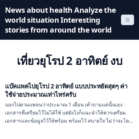
S
News about health Analyze the
k
world situation Interesting
i
p
stories from around the world
t
o
c
เที่ยวยุโรป 2 อาทิตย์ งบ
o
n
t
e
แบ๊คแพคไปยุโรป 2 อาทิตย์ แบบประหยัดสุดๆ ค่า
n
ใช้จ่ายประมาณเท่าไหร่ครับ
t
บอกไปตามแพลนว่าประมาณ 1 เดือน เค้าถามแค่นั้นเอง
เอกสารที่เตรียมไว้ไม่ได้ใช้ แต่ยังไงก็แนะนำให้ควรเตรียม
เอกสารและข้อมูลไว้ให้พร้อม พร้อมไว้ สบายใจ ไม่ว่าจะโดน
ถามอะไรก็มีหลักฐานและคำตอบไว้รอ ตอนต่อไปเราจะพา
เพื่อนๆไปเที่ยวอัมสเตอร์ดัม ไปพร้อมๆกันค่ะ บอกเลยว่าเป็น