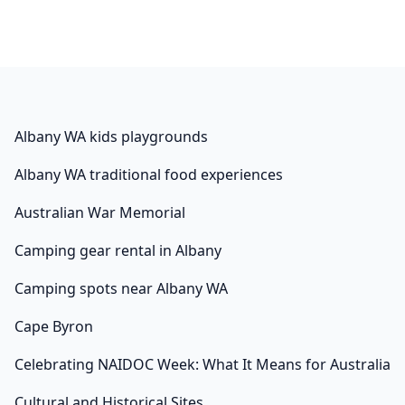
เมืองที่คนยุโรปเองเค้าก็ชอบมาก และต่างอิจฉาชีวิตชิวๆของ
คนเนเธอร์แลนด์กันเป็นแถว.. ทริปสำหรับผู้ที่มีงบน้อย ไม่มี
ประสบการณ์ในการท่องเที่ยว(นักท่องเที่ยวมือใหม่) แต่ก็ไม่
มั้นใจพอที่ จะออกท่องโลกกว้างฉายเดี่ยวแบบแบ็คเเพ็ก ไม่
เกี่ยงกับเรื่องความสะดวกสบาย (เช่นต้องนอนโรงแรม หลาย
ดาว อาหารร้านหรูหรา) แต่มุ่งเน้นที่จะได้มาเห็นและมาสัมผัส
Albany WA kids playgrounds
บรรยากาศของสถานที่ท่องเที่ยว สำคัญต่างแดน ในราคาแบ็ค
Albany WA traditional food experiences
แพ็ค… หลังจากดูเส้นทางเรียบร้อยแล้วเราก็กลับไปที่พักเพื่อ
รอเวลาใกล้ๆห้าทุ่ม เราใช้เวลานั่งพัก ตรงบริเวณห้องรับแขก
Australian War Memorial
ของ Charles Bridge Economic Hostel ซึ่งเป็นคืนที่หนาว
Camping gear rental in Albany
มากๆ หนาวจนแทบทนไม่ไหว ฮานะนำโทรศัพท์มือถือและ
แบตกล้องมาชาร์จจนเต็มเพราะกะว่าถึงบูดาเปสท์จะออก
Camping spots near Albany WA
เที่ยวอย่างเดียว จนสุดท้ายก็กลับลืมอะไรบางอย่างไว้ที่นี่… นำ
ท่านชม ทะเลสาบโคโม่ ทะเลสาบที่มีความสวยงามเป็นอันดับ
Cape Byron
หนึ่งแต่ใหญ่เป็นอันดับสามของอิตาลี โดยสารรถไฟที่สถานี
Celebrating NAIDOC Week: What It Means for Australia
รถไฟที่อยู่สูงที่สุดในยุโรป สู่ จูงเฟรา พื้นที่มรดกโลกทาง
ธรรมชาติแห่งแรกของยุโรป นำท่านสู่แหล่งช้อปปิ้งที่รวมร้าน
Cultural and Historical Sites