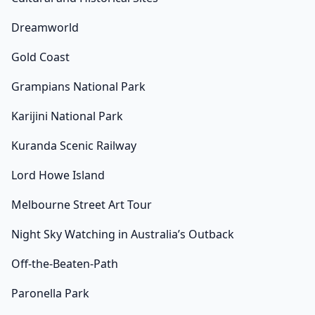
ค้าแบรนด์เนมดังมากมายกว่า 70 ร้าน ณ La Vallee Village
Outlet อิสระสัมผัสประสบการณ์การช้อปปิ้งตามอัธยาศัย
Dreamworld
พิเศษ!! นำท่านเที่ยว สต็อกโฮล์ม จุดชมวิวเนินเขาฟยัลกาทัน
Gold Coast
[…]
Grampians National Park
Karijini National Park
Kuranda Scenic Railway
Lord Howe Island
Melbourne Street Art Tour
Night Sky Watching in Australia’s Outback
Off-the-Beaten-Path
Paronella Park