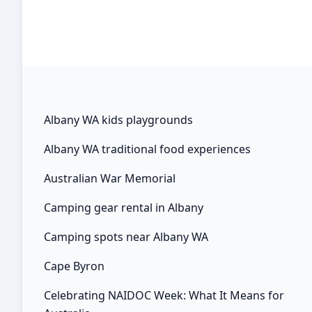
จับสลาก.[4][5][6] เวลาต่างๆ คือ CET/CEST,[note 1]
เป็นไปตามรายชื่อโดยยูฟ่า (เวลาท้องถิ่น, ถ้าแตกต่าง,
ระบุไว้ในวงเล็บ). 2022, หนึ่งวันหลังจากการจับสลาก.
[2][3][4] เวลาต่างๆ คือ CET/CEST,[note 1] เป็นไปตาม
รายชื่อโดยยูฟ่า (เวลาท้องถิ่น, ถ้าแตกต่าง, ระบุไว้ใน
วงเล็บ). ห้าทีมด้านล่างนี้ที่มาจากเอเอฟซีได้สิทธิ์เข้าไป
สำหรับ ฟุตซอลโลก 2024 ร่วมกับเจ้าภาพ อุซเบกิ
Albany WA kids playgrounds
สถาน. sixteen ทีมด้านล่างนี้ ได้สิทธิ์ผ่านเข้ารอบ
Albany WA traditional food experiences
สำหรับทัวร์นาเมนต์รอบสุดท้าย. หนึ่งสนามแข่งขัน
สำหรับแต่ละประเทศที่เข้าร่วมในทัวร์นาเมนต์กับแต่ละ
Australian War Memorial
ประเทศได้แมตช์ละสองกลุ่มที่จะลงเล่นในสนามเหย้า
Camping gear rental in Albany
ของพวกเขา. ยูฟ่าได้ประกาศโปรแกรมการแข่งขันออก
มาเมื่อวันที่ 25 เมษายน พ.ศ. 2557,[14][15] และได้รับ
Camping spots near Albany WA
การยืนยันเมื่อวันที่ 12 ธันวาคม พ.ศ. อันดับ 1 กลุ่ม […]
Cape Byron
Celebrating NAIDOC Week: What It Means for