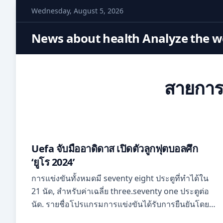
S
Wednesday, August 5, 2026
k
i
News about health Analyze the wo
p
t
o
สายการแ
c
o
n
t
e
Uefa จับมืออาดิดาส เปิดตัวลูกฟุตบอลศึก
n
‘ยูโร 2024’
t
การแข่งขันทั้งหมดมี seventy eight ประตูที่ทำได้ใน
21 นัด, สำหรับค่าเฉลี่ย three.seventy one ประตูต่อ
นัด. รายชื่อโปรแกรมการแข่งขันได้รับการยืนยันโดยยู
ฟ่าเมื่อวันที่ 10 ตุลาคม ค.ศ. 2022, หนึ่งวันหลังจากการ