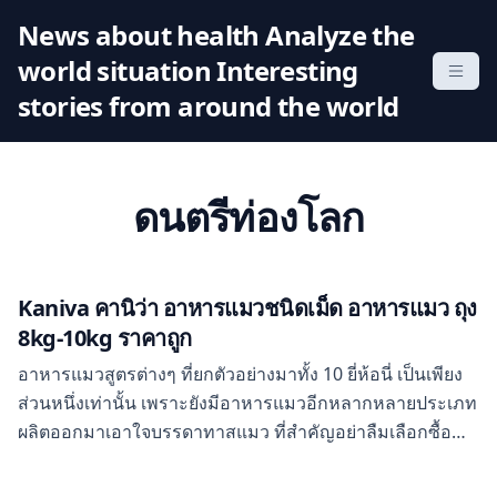
S
News about health Analyze the
k
world situation Interesting
i
p
stories from around the world
t
o
c
ดนตรีท่องโลก
o
n
t
e
Kaniva คานิว่า อาหารแมวชนิดเม็ด อาหารแมว ถุง
n
8kg-10kg ราคาถูก
t
อาหารแมวสูตรต่างๆ ที่ยกตัวอย่างมาทั้ง 10 ยี่ห้อนี่ เป็นเพียง
ส่วนหนึ่งเท่านั้น เพราะยังมีอาหารแมวอีกหลากหลายประเภท
ผลิตออกมาเอาใจบรรดาทาสแมว ที่สำคัญอย่าลืมเลือกซื้อ
อาหารแมวที่มีคุณภาพ มีส่วนผสมของเนื้อสัตว์จริงๆ และอุดม
ไปด้วยสารอาหารที่มีประโยชน์. แค่ยืนหน้าบ้านหลังนั้นก็ได้