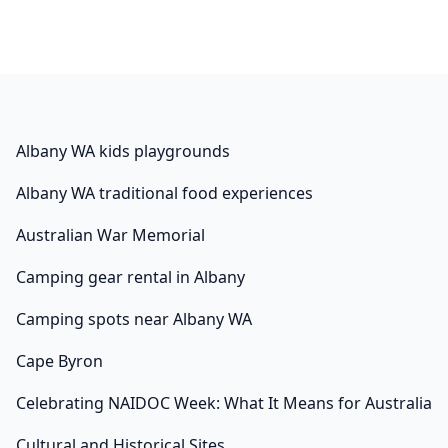
กลิ่นเเล้ว พอได้มีการประชุมเราบอกเสียงหนักแน่นว่าเรา
อดทนมาพอแล้วเราไม่ขอยอมอีกต่อไปให้เอาแมวออกไป
เสร็จสิ้นภายในสิ้นเดือน ก.พ. เป็นไงคะ เยอะไหมคะ งงไหม
555 ใจเย็นๆคะ มาช่วยกันดู อย่างที่บอกไปข้างบนคือเราดู
หลักๆ สองส่วน … ส.ป.ก.โคราชแจ้งความเอาผิด นายชัยวัฒน์
ลิ้มลิขิตอักษร และพวก กรณี ถอน 27 หลักหมุด ของ ส.ป.ก.
Albany WA kids playgrounds
Albany WA traditional food experiences
Australian War Memorial
Camping gear rental in Albany
Camping spots near Albany WA
Cape Byron
Celebrating NAIDOC Week: What It Means for Australia
Cultural and Historical Sites