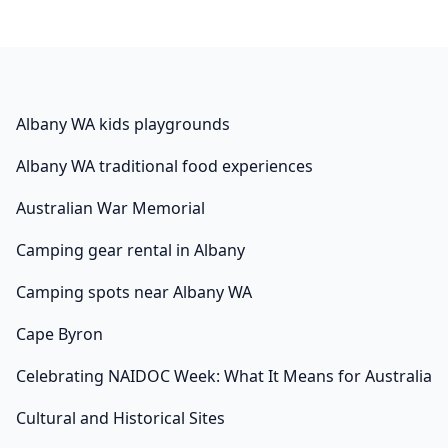
และความเสี่ยงจากการผันผวนของระบบเศรษฐกิจและการ
เงินโลก. Investing.com – การส่งออกของญี่ปุ่นขยายตัวเกิน
คาดในเดือนมกราคม หลังได้แรงหนุนจากความต้องการ
รถยนต์และอิเล็กทรอนิกส์ในต่างประเทศที่ดีขึ้น… สภา
คณาจารย์สภาพนักงานศูนย์ศึกษาการพัฒนาที่ยั่งยืนและ
Albany WA kids playgrounds
เศรษฐกิจพอเพียงศูนย์สาธารณประโยชน์และประชาสังคม
Albany WA traditional food experiences
ศูนย์นวัตกรรมทางธุรกิจศูนย์ปัญญาทัศน์เพื่อการจัดการศูนย์
พัฒนาและบริการด้านภาษาและการสื่อสารศูนย์ประสาน
Australian War Memorial
คณะกรรมการจริยธรรมการวิจัยในมนุษย์ศูนย์คลังปัญญา
Camping gear rental in Albany
และสารสนเทศสหกรณ์ออมทรัพย์ สพบ. และ แนวทางที่ 8 คือ
หากจะให้ดีกว่านั้น อัตราดอกเบี้ยควรมีการปรับลดลง ซึ่งช่วย
Camping spots near Albany WA
บรรเทาภาระหนี้ของภาคครัวเรือน. Investing.com – ผล
กำไรในภาคอุตสาหกรรมของจีนเติบโตอย่างรวดเร็วในช่วง
Cape Byron
สองเดือนแรกของปี 2024 สะท้อนถึงการปรับปรุงขึ้นของ
Celebrating NAIDOC Week: What It Means for Australia
กิจกรรมโรงงานบางส่วน หลังจากที่ซบเซาเกือบตลอดทั้งปีที่
ผ่านมา… Investing.com – กิจกรรมภาคการผลิตของจีนหด
Cultural and Historical Sites
ตัวตามที่คาดไว้ในเดือนกุมภาพันธ์ หลังได้รับแรงสนับสนุน