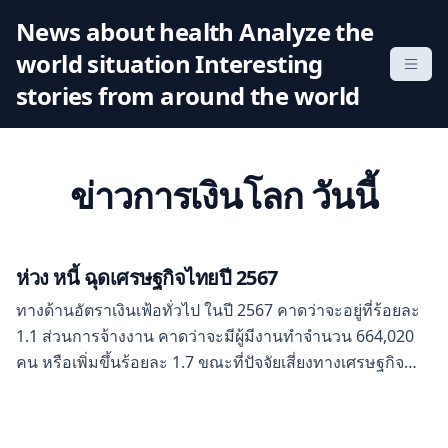
S
News about health Analyze the
k
world situation Interesting
i
p
stories from around the world
t
o
c
ข่าวการเงินโลก วันนี้
o
n
t
e
ห่วง หนี้ ฉุดเศรษฐกิจไทยปี 2567
n
ทางด้านอัตราเงินเฟ้อทั่วไป ในปี 2567 คาดว่าจะอยู่ที่ร้อยละ
t
1.1 ส่วนการจ้างงาน คาดว่าจะมีผู้มีงานทำจำนวน 664,020
คน หรือเพิ่มขึ้นร้อยละ 1.7 ขณะที่ปัจจัยเสี่ยงทางเศรษฐกิจ
ได้แก่ การลดลงของแรงขับเคลื่อนทางการคลัง ภาระหนี้สิน
ครัวเรือนและภาคธุรกิจที่อยู่ในระดับสูงและการเพิ่มขึ้นของ
ภาระดอกเบี้ย ผลกระทบจากการเปลี่ยนแปลงสภาพภูมิอากาศ