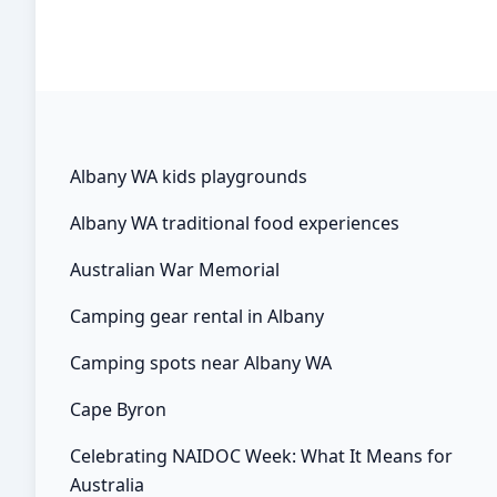
Investing.com – อัตราเงินเฟ้อ PPI ในญี่ปุ่นขยายตัว
เกินคาดในเดือนกุมภาพันธ์… เทียบให้เห็นชัด ๆ รี
เทนชั่น กับ รีไฟแนนซ์บ้าน แตกต่างกันอย่างไร และจะ
ช่วยเรื่องดอกเบี้ยบ้านได้จริงหร… ทำให้สำนักวิเคราะห์
เศรษฐกิจยังคงคาดการณ์ว่า ในการประชุมที่เหลือในปี
นี้ของ กนง.มีโอกาสที่จะลดอัตราดอกเบี้ยนโยบายลง 2
ครั้ง ครั้งละ zero.25% โดยส่วนใหญ่คาดว่าจะมีการ
Albany WA kids playgrounds
ปรับลดครั้งแรกในการประชุมเดือน มิ.ย.ที่จะถึงนี้ แต่ก็
Albany WA traditional food experiences
มีนักวิเคราะห์บางส่วนมองการปรับลดครั้งแรกจะเกิด
ขึ้นในเดือน ก.ย. Investing.com – การส่งออกของ
Australian War Memorial
ญี่ปุ่นขยายตัวเกินคาดในเดือนมกราคม หลังได้แรง
Camping gear rental in Albany
หนุนจากความต้องการรถยนต์และอิเล็กทรอนิกส์ใน
ต่างประเทศที่ดีขึ้น… ฉะนั้น การเป็นคนจนจะต้องจน
Camping spots near Albany WA
ขนาดไหนในด้านการบริโภคและการทำกสิกรรม
ธรรมชาติกับกิจการด้านอื่นจะต้องทำมากสักเท่าไรใน
Cape Byron
ด้านการผลิตจึงเป็นโจทย์ที่ระบบบุญนิยมของชุมชน
Celebrating NAIDOC Week: What It Means for
อโศกจะต้องตอบให้ได้เพื่อพัฒนาต่อไปสู่ความยั่งยืน
Australia
ตามแนวชุมชนอามิช. Investing.com – กิจกรรมภาค