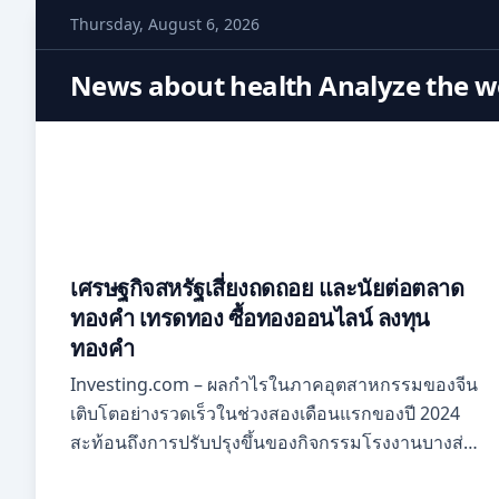
S
Thursday, August 6, 2026
k
i
News about health Analyze the wo
p
t
o
c
o
n
t
เศรษฐกิจสหรัฐเสี่ยงถดถอย และนัยต่อตลาด
e
ทองคำ เทรดทอง ซื้อทองออนไลน์ ลงทุน
n
ทองคำ
t
Investing.com – ผลกำไรในภาคอุตสาหกรรมของจีน
เติบโตอย่างรวดเร็วในช่วงสองเดือนแรกของปี 2024
สะท้อนถึงการปรับปรุงขึ้นของกิจกรรมโรงงานบางส่วน
หลังจากที่ซบเซาเกือบตลอดทั้งปีที่ผ่านมา…