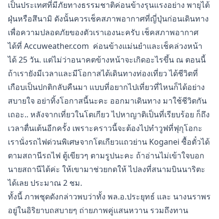
เป็นประเทศที่มีภัยทางธรรมชาติค่อนข้างรุนแรงอย่าง พายุไต้
ฝุ่นหรือสึนามิ ดังนั้นควรเช็คสภาพอากาศที่ญี่ปุ่นก่อนเดินทาง
เพื่อความปลอดภัยของตัวเราเองนะครับ เช็คสภาพอากาศ
ได้ที่ Accuweather.com ค่อนข้างแม่นยำและเช็คล่วงหน้า
ได้ 25 วัน. แต่ไม่ว่าอนาคตข้างหน้าจะเกิดอะไรขึ้น ณ ตอนนี้
ถ้าเรายังมีเวลาและมีโอกาสได้เดินทางท่องเที่ยว ได้ชีวิตที่
เกือบเป็นปกติกลับคืนมา แบบที่อยากไปเที่ยวที่ไหนก็ได้อย่าง
สบายใจ อย่าทิ้งโอกาสนี้นะคะ ออกมาเดินทาง มาใช้ชีวิตกัน
เถอะ.. หลังจากเที่ยวในโตเกียว ไปหาญาติเป็นที่เรียบร้อย ก็ถึง
เวลาตื่นเต้นอีกครั้ง เพราะคราวนี้จะต้องไปทำวูฟที่ฟุกุโอกะ
เรานั่งรถไฟด่วนพิเศษจากโตเกียวแถวย่าน Koganei ซื้อตั๋วได้
ตามสถานีรถไฟ ตู้เขียวๆ ตามรูปนะคะ ถ้าอ่านไม่เข้าใจบอก
นายสถานีได้ค่ะ ให้เขามาช่วยกดให้ ไปลงที่สนามบินนาริตะ
ได้เลย ประมาณ 2 ชม.
ทั้งนี้ ภาพชุดดังกล่าวพบว่าทั้ง พล.อ.ประยุทธ์ และ นางนราพร
อยู่ในอิริยาบถสบายๆ ถ่ายภาพคู่แสนหวาน รวมถึงทาน