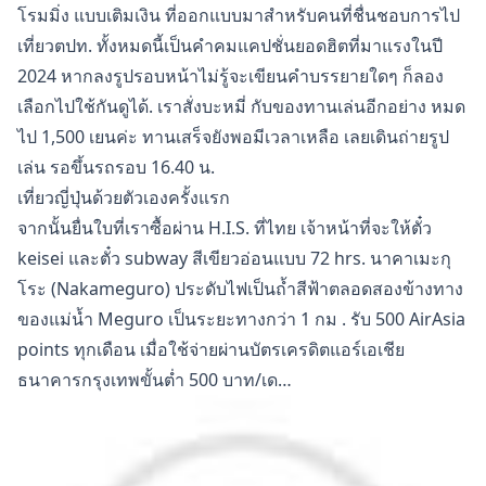
โรมมิ่ง แบบเติมเงิน ที่ออกแบบมาสำหรับคนที่ชื่นชอบการไป
เที่ยวตปท. ทั้งหมดนี้เป็นคำคมแคปชั่นยอดฮิตที่มาแรงในปี
2024 หากลงรูปรอบหน้าไม่รู้จะเขียนคำบรรยายใดๆ ก็ลอง
เลือกไปใช้กันดูได้. เราสั่งบะหมี่ กับของทานเล่นอีกอย่าง หมด
ไป 1,500 เยนค่ะ ทานเสร็จยังพอมีเวลาเหลือ เลยเดินถ่ายรูป
เล่น รอขึ้นรถรอบ 16.40 น.
เที่ยวญี่ปุ่นด้วยตัวเองครั้งแรก
จากนั้นยื่นใบที่เราซื้อผ่าน H.I.S. ที่ไทย เจ้าหน้าที่จะให้ตั๋ว
keisei และตั๋ว subway สีเขียวอ่อนแบบ 72 hrs. นาคาเมะกุ
โระ (Nakameguro) ประดับไฟเป็นถ้ำสีฟ้าตลอดสองข้างทาง
ของแม่น้ำ Meguro เป็นระยะทางกว่า 1 กม . รับ 500 AirAsia
points ทุกเดือน เมื่อใช้จ่ายผ่านบัตรเครดิตแอร์เอเชีย
ธนาคารกรุงเทพขั้นต่ำ 500 บาท/เด…