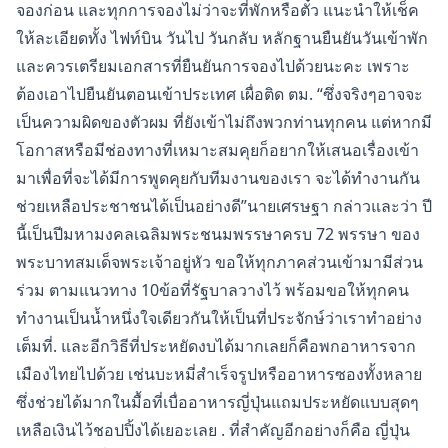
จองก่อน และทุกการจองไม่ว่าจะที่พักหรือตั๋ว แนะนำให้เช็ค
ให้ละเอียดทั้ง ไฟท์บิน วันไป วันกลับ หลักฐานยืนยันวันเข้าพัก
และควรเตรียมเอกสารที่ยืนยันการจองไปด้วยนะคะ เพราะ
ต้องเอาไปยืนยันตอนเข้าประเทศ เผื่อติด ตม. “ซึ่งจริงๆอาจจะ
เป็นความผิดของตัวผม ที่ยังเข้าไม่ถึงพวกท่านทุกคน แต่หากมี
โอกาสหรือมีช่องทางที่เหมาะสมคุยก็อยากให้เสนอเรื่องเข้า
มาเพื่อที่จะได้มีการพูดคุยกับทีมงานของเรา จะได้ทำงานกัน
ช่วยเหลือประชาชนได้เป็นอย่างดี”นายเศรษฐา กล่าวและว่า ปี
นี้เป็นปีมหามงคลเฉลิมพระชนมพรรษาครบ 72 พรรษา ของ
พระบาทสมเด็จพระเจ้าอยู่หัว ขอให้ทุกภาคส่วนเข้ามามีส่วน
ร่วม ตามแนวทาง 10ข้อที่รัฐบาลวางไว้ พร้อมขอให้ทุกคน
ทำงานเป็นน้ำหนึ่งใจเดียวกันให้เป็นที่ประจักษ์ว่าเราทำอย่าง
เต็มที่. และอีกวิธีที่ประหยัดงบได้มากเลยก็คือพกอาหารจาก
เมืองไทยไปด้วย เช่นบะหมี่สำเร็จรูปหรืออาหารซองทั้งหลาย
ซึ่งช่วยได้มากในมื้อที่เบื่ออาหารญี่ปุ่นแถมประหยัดแบบสุดๆ
เหลือเงินไว้ชอปปิ้งได้เยอะเลย . ที่สำคัญอีกอย่างก็คือ ญี่ปุ่น