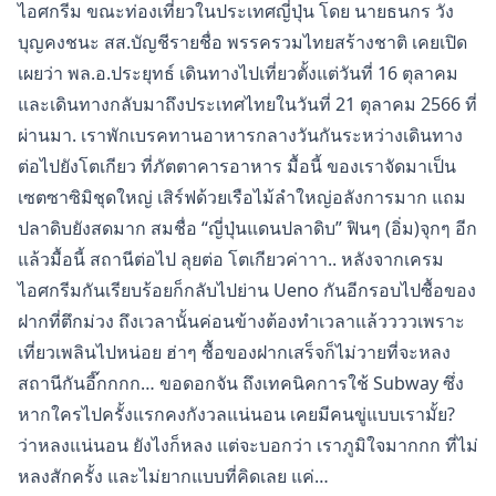
ไอศกรีม ขณะท่องเที่ยวในประเทศญี่ปุ่น โดย นายธนกร วัง
บุญคงชนะ สส.บัญชีรายชื่อ พรรครวมไทยสร้างชาติ เคยเปิด
เผยว่า พล.อ.ประยุทธ์ เดินทางไปเที่ยวตั้งแต่วันที่ 16 ตุลาคม
และเดินทางกลับมาถึงประเทศไทยในวันที่ 21 ตุลาคม 2566 ที่
ผ่านมา. เราพักเบรคทานอาหารกลางวันกันระหว่างเดินทาง
ต่อไปยังโตเกียว ที่ภัตตาคารอาหาร มื้อนี้ ของเราจัดมาเป็น
เซตซาซิมิชุดใหญ่ เสิร์ฟด้วยเรือไม้ลำใหญ่อลังการมาก แถม
ปลาดิบยังสดมาก สมชื่อ “ญี่ปุ่นแดนปลาดิบ” ฟินๆ (อิ่ม)จุกๆ อีก
แล้วมื้อนี้ สถานีต่อไป ลุยต่อ โตเกียวค่าาา.. หลังจากเครม
ไอศกรีมกันเรียบร้อยก็กลับไปย่าน Ueno กันอีกรอบไปซื้อของ
ฝากที่ตึกม่วง ถึงเวลานั้นค่อนข้างต้องทำเวลาแล้ววววเพราะ
เที่ยวเพลินไปหน่อย ฮ่าๆ ซื้อของฝากเสร็จก็ไม่วายที่จะหลง
สถานีกันอี๊กกกก… ขอดอกจัน ถึงเทคนิคการใช้ Subway ซึ่ง
หากใครไปครั้งแรกคงกังวลแน่นอน เคยมีคนขู่แบบเรามั้ย?
ว่าหลงแน่นอน ยังไงก็หลง แต่จะบอกว่า เราภูมิใจมากกก ที่ไม่
หลงสักครั้ง และไม่ยากแบบที่คิดเลย แค่…