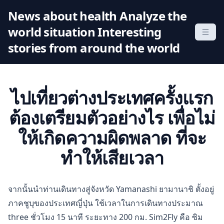
S
News about health Analyze the
k
world situation Interesting
i
p
stories from around the world
t
o
c
ไปเที่ยวต่างประเทศครั้งแรก
o
n
ต้องเตรียมตัวอย่างไร เพื่อไม่
t
ให้เกิดความผิดพลาด ที่จะ
e
n
ทำให้เสียเวลา
t
จากนั้นนำท่านเดินทางสู่จังหวัด Yamanashi ยามานาชิ ตั้งอยู่
ภาคชูบุของประเทศญี่ปุ่น ใช้เวลาในการเดินทางประมาณ
three ชั่วโมง 15 นาที ระยะทาง 200 กม. Sim2Fly คือ ซิม