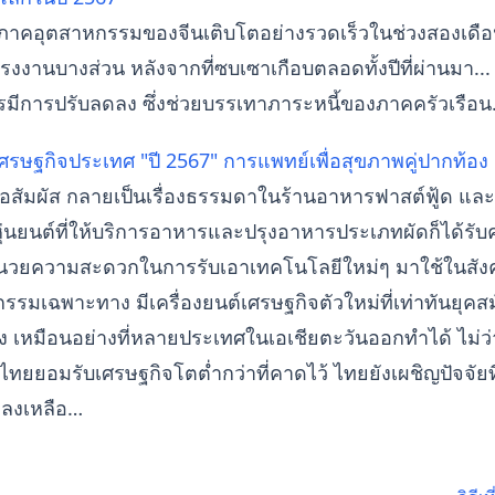
ภาคอุตสาหกรรมของจีนเติบโตอย่างรวดเร็วในช่วงสองเดือ
รงงานบางส่วน หลังจากที่ซบเซาเกือบตลอดทั้งปีที่ผ่านมา..
ยควรมีการปรับลดลง ซึ่งช่วยบรรเทาภาระหนี้ของภาคครัวเรือ
รษฐกิจประเทศ "ปี 2567" การแพทย์เพื่อสุขภาพคู่ปากท้อง
อสัมผัส กลายเป็นเรื่องธรรมดาในร้านอาหารฟาสต์ฟู้ด แล
หุ่นยนต์ที่ให้บริการอาหารและปรุงอาหารประเภทผัดก็ได้รับ
วยอำนวยความสะดวกในการรับเอาเทคโนโลยีใหม่ๆ มาใช้ในสังคม
รรมเฉพาะทาง มีเครื่องยนต์เศรษฐกิจตัวใหม่ที่เท่าทันยุ
เหมือนอย่างที่หลายประเทศในเอเชียตะวันออกทำได้ ไม่ว่า
ทยยอมรับเศรษฐกิจโตต่ำกว่าที่คาดไว้ ไทยยังเผชิญปัจจัยที
ยลงเหลือ…