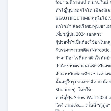
four ถ.ติวานนท์ ต.บ้านใหม่ 
ทัวร์ญี่ปุ่น ฮอกไกโด เมืองบิเ
BEAUTIFUL TIME ฤดูใบไม้เปลี
นาโกย่า ล่องเรือชมหุบเขาเอน
เที่ยวญี่ปุ่น 2024 เอกสาร
ผู้ป่วยที่จำเป็นต้องใช้ยาใน
รับรองสารเสพติด (Narcotic c
ว่าจะมีอะไรตื่นตาตื่นใจกันบ้
สำนักงานตรวจคนเข้าเมืองของญ
จำนวนนักท่องเที่ยวชาวต่างชา
นั้นอยู่ในรูปของยาฉีด จะต้อ
Shoumei) โดยใช้…
ทัวร์ญี่ปุ่น Snow Wall 2024
โคจิ ออนเซ็น… ครั้งนี้ “ญี่ป