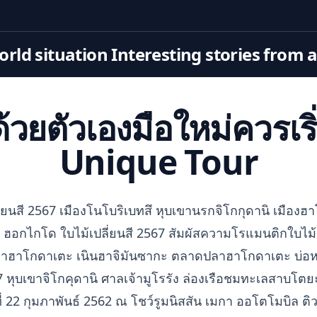
rld situation Interesting stories from 
่นด้วยตัวเองมือใหม่ควรเริ
Unique Tour
ปลี่ยนสี 2567 เมืองโนโบริเบทสึ หุบเขานรกจิโกกุดานิ เมือ
ุ่น ฮอกไกโด ใบไม้เปลี่ยนสี 2567 สัมผัสความโรแมนติกใบไม
เขาฮาโกดาเตะ เนินฮาจิมันซากะ ตลาดปลาฮาโกดาเตะ บ่อหมีส
7 หุบเขาจิโกคุดานิ ศาลเจ้ามูโรรัง ล่องเรือชมทะเลสาบโตย
่ 22 กุมภาพันธ์ 2562 ณ โชว์รูมนิสสัน เมกา ออโตโมบิล ติวา