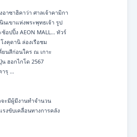
มงอาซาฮิคาว่า ศาลเจ้าคามิกา
ินเขาแห่งพระพุทธเจ้า รูป
ระช้อปปิ้ง AEON MALL… ทัวร์
ิโงคุดานิ ล่องเรือชม
ี่ยนสีก่อนใคร ณ เกาะ
่ปุ่น ฮอกไกโด 2567
ตารุ …
่าจะมีผู้มีงานทำจำนวน
งแรงขับเคลื่อนทางการคลัง