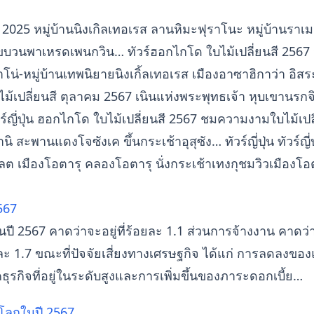
 2025 หมู่บ้านนิงเกิลเทอเรส ลานหิมะฟุราโนะ หมู่บ้านราเ
ขบวนพาเหรดเพนกวิน… ทัวร์ฮอกไกโด ใบไม้เปลี่ยนสี 2567 น
โน่-หมู่บ้านเทพนิยายนิงเกิ้ลเทอเรส เมืองอาซาฮิกาว่า อิส
ไม้เปลี่ยนสี ตุลาคม 2567 เนินแห่งพระพุทธเจ้า หุบเขานรกจ
ญี่ปุ่น ฮอกไกโด ใบไม้เปลี่ยนสี 2567 ชมความงามใบไม้เปล
สะพานแดงโจซังเค ขึ้นกระเช้าอุสุซัง… ทัวร์ญี่ปุ่น ทัวร์ญี
 เมืองโอตารุ คลองโอตารุ นั่งกระเช้าเทงกุชมวิวเมืองโอ
567
ในปี 2567 คาดว่าจะอยู่ที่ร้อยละ 1.1 ส่วนการจ้างงาน คาดว
ยละ 1.7 ขณะที่ปัจจัยเสี่ยงทางเศรษฐกิจ ได้แก่ การลดลงขอ
ุรกิจที่อยู่ในระดับสูงและการเพิ่มขึ้นของภาระดอกเบี้ย…
จโลกในปี 2567