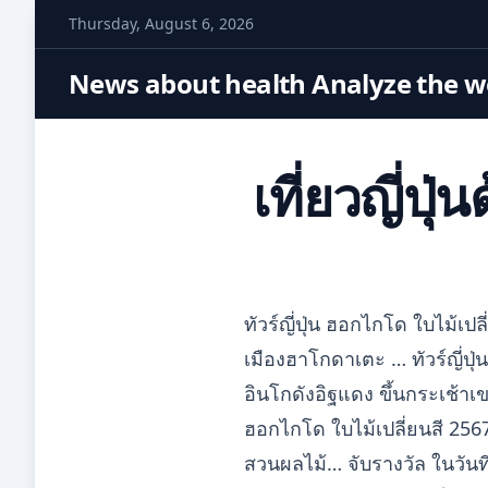
S
Thursday, August 6, 2026
k
i
News about health Analyze the wo
p
t
o
เที่ยวญี่ปุ
c
o
n
t
e
ทัวร์ญี่ปุ่น ฮอกไกโด ใบไม้เ
n
t
เมืองฮาโกดาเตะ … ทัวร์ญี่ป
อินโกดังอิฐแดง ขึ้นกระเช้า
ฮอกไกโด ใบไม้เปลี่ยนสี 256
สวนผลไม้… จับรางวัล ในวันที