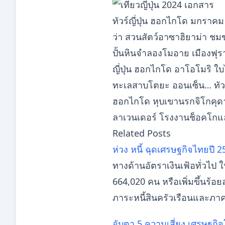
ทัวร์ญี่ปุ่น ฮอกไกโด มกราคม
ว่า สวนสัตว์อาซาฮิยาม่า ชม
ปั้นหินจำลองโมอาย เมืองฟุรา
ญี่ปุ่น ฮอกไกโด อาโอโมริ ใบ
ทะเลสาบโตยะ ออนเซ็น… ทัวร์
ฮอกไกโด หุบเขานรกจิโกคุดานิ 
ลาเวนเดอร์ โรงงานช็อคโกแลต
Related Posts
ห่วง หนี้ ฉุดเศรษฐกิจไทยปี 2
ทางด้านอัตราเงินเฟ้อทั่วไป 
664,020 คน หรือเพิ่มขึ้นร้อ
ภาระหนี้สินครัวเรือนและภาคธ
จับตา 5 ความเสี่ยง เศรษฐกิ