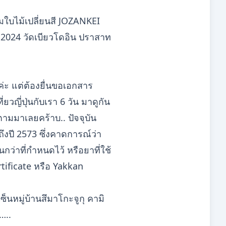
 ชมใบไม้เปลี่ยนสี JOZANKEI
ะ 2024 วัดเบียวโดอิน ปราสาท
ค่ะ แต่ต้องยื่นขอเอกสาร
วญี่ปุ่นกับเรา 6 วัน มาดูกัน
็ตามมาเลยคร้าบ.. ปัจจุบัน
ึงปี 2573 ซึ่งคาดการณ์ว่า
ว่าที่กำหนดไว้ หรือยาที่ใช้
tificate หรือ Yakkan
็นหมู่บ้านสึมาโกะจูกุ คามิ
…..