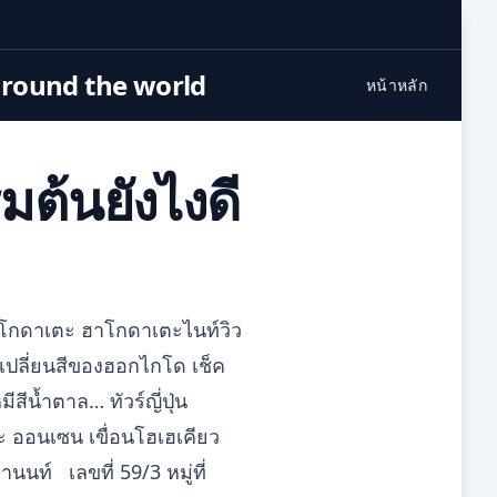
around the world
หน้าหลัก
่มต้นยังไงดี
งฮาโกดาเตะ ฮาโกดาเตะไนท์วิว
้เปลี่ยนสีของฮอกไกโด เช็ค
ีน้ำตาล… ทัวร์ญี่ปุ่น
ะ ออนเซน เขื่อนโฮเฮเคียว
นนท์ เลขที่ 59/3 หมู่ที่