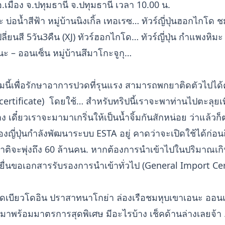
อ.เมือง จ.ปทุมธานี จ.ปทุมธานี เวลา 10.00 น.
อะ บ่อน้ำสีฟ้า หมู่บ้านนิงเกิ้ล เทอเรซ… ทัวร์ญี่ปุ่นฮอกไกโด
่ยนสี 5วัน3คืน (XJ) ทัวร์ฮอกไกโด… ทัวร์ญี่ปุ่น กำแพงหิม
ะ – ออนเซ็น หมู่บ้านสึมาโกะจูกุ…
กลุ่มนี้เพื่อรักษาอาการปวดที่รุนแรง สามารถพกยาติดตัวไปได้
ertificate) โดยใช้… สำหรับทริปนี้เราจะพาท่านไปตะลุยเที่ย
าง เดี๋ยวเราจะมามาเกริ่นให้เป็นน้ำจิ้มกันสักหน่อย ว่าแล้วก
ี่ปุ่นกำลังพัฒนาระบบ ESTA อยู่ คาดว่าจะเปิดใช้ได้ก่อนถ
ติจะพุ่งถึง 60 ล้านคน. หากต้องการนำเข้าไปในปริมาณเกินก
งยื่นขอเอกสารรับรองการนำเข้าทั่วไป (General Import Cer
 วัดเบียวโดอิน ปราสาทนาโกย่า ล่องเรือชมหุบเขาเอนะ ออนเซ
ุ่น” มาพร้อมมาตรการสุดพิเศษ มีอะไรบ้าง เช็คด้านล่างเลยจ้า 