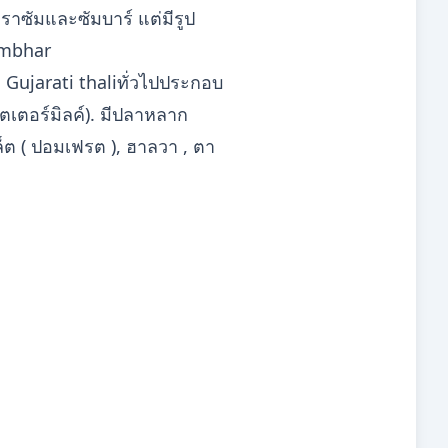
 ราซัมและซัมบาร์ แต่มีรูป
ambhar
 Gujarati thaliทั่วไปประกอบ
ัตเตอร์มิลค์). มีปลาหลาก
เล็ต ( ปอมเฟรต ), ฮาลวา , ตา