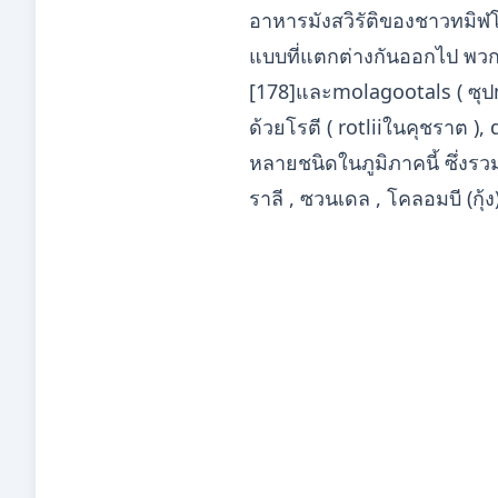
อาหารมังสวิรัติของชาวทมิฬโด
แบบที่แตกต่างกันออกไป พวกเ
[178]และmolagootals ( ซุปm
ด้วยโรตี ( rotliiในคุชราต )
หลายชนิดในภูมิภาคนี้ ซึ่งรวม
ราลี , ซวนเดล , โคลอมบี (กุ้ง)