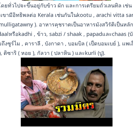
ยทั่วไปจะขึ้นอยู่กับข้าว ผัก และการเตรียมถั่วเลนทิล เช่น
ขามีอิทธิพลต่อ Kerala เช่นกันในkootu , arachi vitta s
ulligatawny ). อาหารคุชราตเป็นอาหารมังสวิรัติเป็นหลัก
, daalหรือkadhi , ข้าว, sabzi / shaak , papadและchaas (บ
ถึงซูร์ไม , คาราลี , บังกาดา , บอมบิล ( เป็ดบอมเบย์ ), แพ
, ติซาริ ( หอย ), กัลวา ( ปลาหิน ) และkurli (ปู).