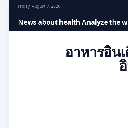
S
Friday, August 7, 2026
k
i
News about health Analyze the wo
p
t
o
อาหารอินเ
c
o
อ
n
t
e
n
t