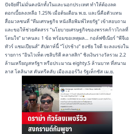
ปัจจัยที่ไม่มั่นคงนักทั้งในและนอกประเทศ ทำให้ต้องลด
ดอกเบี้ยลงเหลือ 1.25% เมื่อต้นเดือน พ.ย. และนี่คือตัวแทน
สื่อมวลชนที่ “ทีมเศรษฐกิจ หนังสือพิมพ์ไทยรัฐ” เข้าสอบถาม
และขอให้ช่วยคัดสรร “นโยบายเศรษฐกิจของพรรคก้าวไกลที่
โดนใจ” มาคนละ 1 ข้อ พร้อมขอเหตุผล… กอล์ฟซีเนียร์ “พีจีเอ
ทัวร์ แชมเปียนส์” สัปดาห์นี้ “โปรช้าง” ธงชัย ใจดี จะลงแข่งใน
รายการ “อินไวเท็ด เซลิบริตี คลาสสิก” ชิงเงินรางวัลรวม 2.2
ล้านเหรียญสหรัฐฯ หรือประมาณ eighty.5 ล้านบาท ที่สนาม
ลาส โคลินาส คันทรีคลับ เมืองเออร์วิง รัฐเท็กซัส เม.ย.