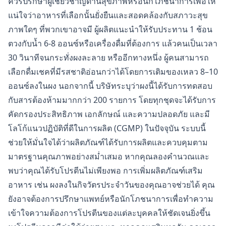
ควรปรึกษาผู้เชี่ยวชาญด้านสุขภาพหรือนักโภชนาการเพื่อให้
แน่ใจว่าอาหารที่เลือกนั้นยั่งยืนและสอดคล้องกับสภาวะสุข
ภาพใดๆ ที่พวกเขาอาจมี ผู้ผลิตแนะนำให้รับประทาน 1 ช้อน
ตวงกับน้ำ 6-8 ออนซ์หรือเครื่องดื่มที่ต้องการ แล้วคนเป็นเวลา
30 วินาทีจนกระทั่งผงละลาย หรืออีกทางหนึ่ง ผู้คนสามารถ
เลือกดื่มเชคที่มีรสชาติอ่อนกว่าได้โดยการเติมของเหลว 8–10
ออนซ์ลงในผง นอกจากนี้ บริษัทระบุว่าผงนี้ได้รับการทดสอบ
กับสารต้องห้ามมากกว่า 200 รายการ โดยทุกชุดจะได้รับการ
คัดกรองประสิทธิภาพ เอกลักษณ์ และความปลอดภัย และมี
โลโก้แนวปฏิบัติที่ดีในการผลิต (CGMP) ในปัจจุบัน ระบบนี้
ช่วยให้มั่นใจได้ว่าผลิตภัณฑ์ได้รับการผลิตและควบคุมตาม
มาตรฐานคุณภาพอย่างสม่ำเสมอ หากคุณลองคำนวณและ
พบว่าคุณได้รับโปรตีนไม่เพียงพอ การเพิ่มผลิตภัณฑ์เสริม
อาหาร เช่น ผงลงในกิจวัตรประจำวันของคุณอาจช่วยได้ คุณ
ยังอาจต้องการปรึกษาแพทย์หรือนักโภชนาการเพื่อทำความ
เข้าใจความต้องการโปรตีนของแต่ละบุคคลให้ชัดเจนยิ่งขึ้น