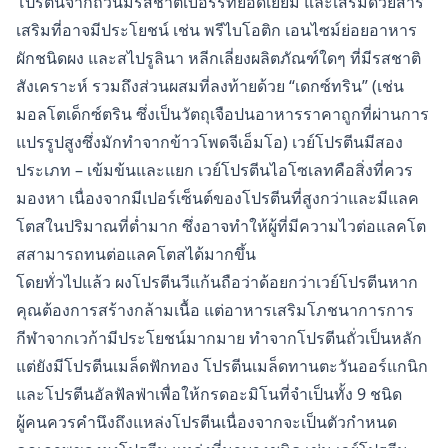
โปรตีนจากถั่วนี้มีรสชาติเบอร์รี่ที่ยอดเยี่ยม และเสริมด้วยสาร
เสริมที่อาจมีประโยชน์ เช่น พรีไบโอติก เอนไซม์ย่อยอาหาร
ผักชนิดผง และสไปรูลินา หลีกเลี่ยงผลิตภัณฑ์ใดๆ ที่มีรสชาติ
สังเคราะห์ รวมถึงส่วนผสมที่ลงท้ายด้วย “เดกซ์ทริน” (เช่น
มอลโตเด็กซ์ตริน ซึ่งเป็นวัตถุเจือปนอาหารราคาถูกที่ผ่านการ
แปรรูปสูงซึ่งมักทำจากข้าวโพดจีเอ็มโอ) เวย์โปรตีนมีสอง
ประเภท – เข้มข้นและแยก เวย์โปรตีนไอโซเลทคือสิ่งที่ควร
มองหา เนื่องจากมีเปอร์เซ็นต์ของโปรตีนที่สูงกว่าและมีแลค
โตสในปริมาณที่ต่ำมาก ซึ่งอาจทำให้ผู้ที่มีความไวต่อแลคโต
สสามารถทนต่อแลคโตสได้มากขึ้น
โดยทั่วไปแล้ว ผงโปรตีนวีแก้นถือว่าด้อยกว่าเวย์โปรตีนหาก
คุณต้องการสร้างกล้ามเนื้อ แต่อาหารเสริมโภชนาการการ
กีฬาจากเวก้ามีประโยชน์มากมาย ทำจากโปรตีนถั่วเป็นหลัก
แต่ยังมีโปรตีนเมล็ดฟักทอง โปรตีนเมล็ดทานตะวันออร์แกนิก
และโปรตีนอัลฟัลฟ่าเพื่อให้กรดอะมิโนที่จำเป็นทั้ง 9 ชนิด
ผู้คนควรคำนึงถึงแหล่งโปรตีนเนื่องจากจะเป็นตัวกำหนด