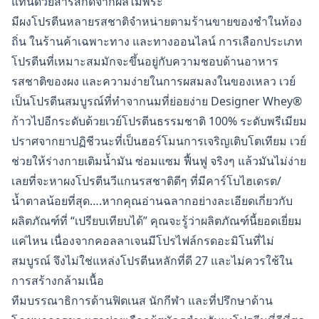
แทนด้วยสารสกัดจากผลไม้พระ
มีผงโปรตีนหลายรสชาติจำหน่ายตามร้านขายของชำในท้อง
ถิ่น ในร้านค้าเฉพาะทาง และทางออนไลน์ การเลือกประเภท
โปรตีนที่เหมาะสมมักจะขึ้นอยู่กับความชอบด้านอาหาร
รสชาติของผง และความง่ายในการผสมลงในของเหลว เวย์
เป็นโปรตีนสมบูรณ์ที่ทำจากนมที่ย่อยง่าย Designer Whey®
ก้าวไปอีกระดับด้วยเวย์โปรตีนธรรมชาติ 100% ระดับพรีเมียม
ปราศจากยาปฏิชีวนะที่เป็นฮอร์โมนการเจริญเติบโตเทียม เวย์
ช่วยให้ร่างกายเติมน้ำมัน ซ่อมแซม ฟื้นฟู จริงๆ แล้วมันไม่ง่าย
เลยที่จะหาผงโปรตีนวีแกนรสชาติดีๆ ที่มีคาร์โบไฮเดรต/
น้ำตาลน้อยที่สุด….หากคุณอ่านฉลากอย่างละเอียดเกี่ยวกับ
ผลิตภัณฑ์ที่ “เปรียบเทียบได้” คุณจะรู้ว่าผลิตภัณฑ์นี้ยอดเยี่ยม
แค่ไหน เนื่องจากคอลลาเจนมีโปรไฟล์กรดอะมิโนที่ไม่
สมบูรณ์ จึงไม่ใช่แหล่งโปรตีนหลักที่ดี 27 และไม่ควรใช้ใน
การสร้างกล้ามเนื้อ
ทีมบรรณาธิการด้านฟิตเนส นักกีฬา และที่ปรึกษาด้าน