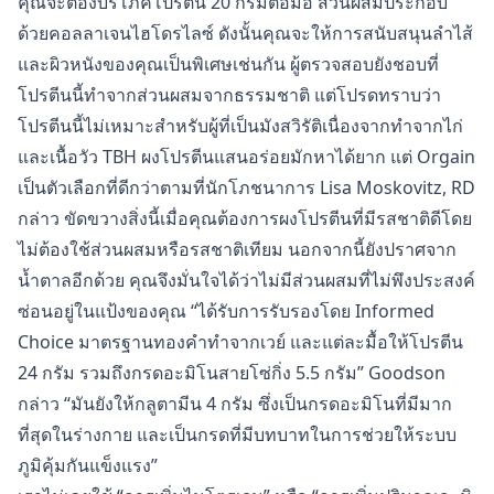
คุณจะต้องบริโภคโปรตีน 20 กรัมต่อมื้อ ส่วนผสมประกอบ
ด้วยคอลลาเจนไฮโดรไลซ์ ดังนั้นคุณจะให้การสนับสนุนลำไส้
และผิวหนังของคุณเป็นพิเศษเช่นกัน ผู้ตรวจสอบยังชอบที่
โปรตีนนี้ทำจากส่วนผสมจากธรรมชาติ แต่โปรดทราบว่า
โปรตีนนี้ไม่เหมาะสำหรับผู้ที่เป็นมังสวิรัติเนื่องจากทำจากไก่
และเนื้อวัว TBH ผงโปรตีนแสนอร่อยมักหาได้ยาก แต่ Orgain
เป็นตัวเลือกที่ดีกว่าตามที่นักโภชนาการ Lisa Moskovitz, RD
กล่าว ขัดขวางสิ่งนี้เมื่อคุณต้องการผงโปรตีนที่มีรสชาติดีโดย
ไม่ต้องใช้ส่วนผสมหรือรสชาติเทียม นอกจากนี้ยังปราศจาก
น้ำตาลอีกด้วย คุณจึงมั่นใจได้ว่าไม่มีส่วนผสมที่ไม่พึงประสงค์
ซ่อนอยู่ในแป้งของคุณ “ได้รับการรับรองโดย Informed
Choice มาตรฐานทองคำทำจากเวย์ และแต่ละมื้อให้โปรตีน
24 กรัม รวมถึงกรดอะมิโนสายโซ่กิ่ง 5.5 กรัม” Goodson
กล่าว “มันยังให้กลูตามีน 4 กรัม ซึ่งเป็นกรดอะมิโนที่มีมาก
ที่สุดในร่างกาย และเป็นกรดที่มีบทบาทในการช่วยให้ระบบ
ภูมิคุ้มกันแข็งแรง”