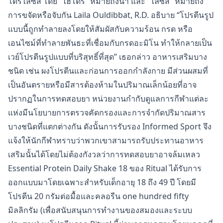
โดรไลซิส โดย “ไฮโดร” หมายถึงน้ำ และ “ไลซิส” หมายถึง
การขจัดหรือจับกัน Laila Ouldibbat, R.D. อธิบาย “โปรตีนรูป
แบบนี้ถูกทำลายลงโดยให้สัมผัสกับความร้อน กรด หรือ
เอนไซม์ที่ทำลายพันธะที่เชื่อมกับกรดอะมิโน ทำให้กลายเป็น
เวย์โปรตีนรูปแบบที่บริสุทธิ์ที่สุด” เธอกล่าว อาหารเสริมบาง
ชนิด เช่น ผงโปรตีนและก่อนการออกกำลังกาย มีส่วนผสมที่
เป็นอันตรายหรือมีสารต้องห้ามในปริมาณเล็กน้อยที่อาจ
ปรากฏในการทดสอบยา หน่วยงานกำกับดูแลการกีฬาแต่ละ
แห่งมีนโยบายการตรวจคัดกรองและการจำกัดปริมาณสาร
บางชนิดที่แตกต่างกัน ดังนั้นการรับรอง Informed Sport จึง
แจ้งให้นักกีฬาทราบว่าพวกเขาสามารถรับประทานอาหาร
เสริมนั้นได้โดยไม่ต้องกังวลว่าการทดสอบยาอาจล้มเหลว
Essential Protein Daily Shake 18 ของ Ritual ได้รับการ
ออกแบบมาโดยเฉพาะสำหรับเด็กอายุ 18 ถึง 49 ปี โดยมี
โปรตีน 20 กรัมต่อมื้อและคลอรีน one hundred fifty
มิลลิกรัม (เพื่อสนับสนุนการทำงานของสมองและระบบ