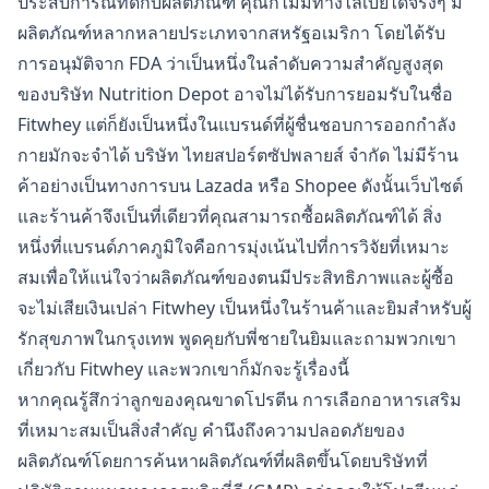
ประสบการณ์ที่ดีกับผลิตภัณฑ์ คุณก็ไม่มีทางไล่เบี้ยได้จริงๆ มี
ผลิตภัณฑ์หลากหลายประเภทจากสหรัฐอเมริกา โดยได้รับ
การอนุมัติจาก FDA ว่าเป็นหนึ่งในลำดับความสำคัญสูงสุด
ของบริษัท Nutrition Depot อาจไม่ได้รับการยอมรับในชื่อ
Fitwhey แต่ก็ยังเป็นหนึ่งในแบรนด์ที่ผู้ชื่นชอบการออกกำลัง
กายมักจะจำได้ บริษัท ไทยสปอร์ตซัปพลายส์ จำกัด ไม่มีร้าน
ค้าอย่างเป็นทางการบน Lazada หรือ Shopee ดังนั้นเว็บไซต์
และร้านค้าจึงเป็นที่เดียวที่คุณสามารถซื้อผลิตภัณฑ์ได้ สิ่ง
หนึ่งที่แบรนด์ภาคภูมิใจคือการมุ่งเน้นไปที่การวิจัยที่เหมาะ
สมเพื่อให้แน่ใจว่าผลิตภัณฑ์ของตนมีประสิทธิภาพและผู้ซื้อ
จะไม่เสียเงินเปล่า Fitwhey เป็นหนึ่งในร้านค้าและยิมสำหรับผู้
รักสุขภาพในกรุงเทพ พูดคุยกับพี่ชายในยิมและถามพวกเขา
เกี่ยวกับ Fitwhey และพวกเขาก็มักจะรู้เรื่องนี้
หากคุณรู้สึกว่าลูกของคุณขาดโปรตีน การเลือกอาหารเสริม
ที่เหมาะสมเป็นสิ่งสำคัญ คำนึงถึงความปลอดภัยของ
ผลิตภัณฑ์โดยการค้นหาผลิตภัณฑ์ที่ผลิตขึ้นโดยบริษัทที่