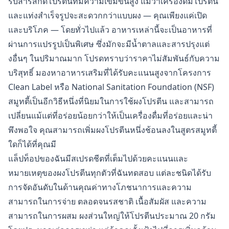
รับสารสกัดโปรตีนที่มีความเข้มข้นสูง แม้ว่าเครื่องดื่มโปรตีน
และแท่งสำเร็จรูปจะสะดวกกว่าแบบผง — คุณเพียงแค่เปิด
และบริโภค — โดยทั่วไปแล้ว อาหารเหล่านี้จะเป็นอาหารที่
ผ่านการแปรรูปเป็นพิเศษ ซึ่งมักจะมีน้ำตาลและสารปรุงแต่
งอื่นๆ ในปริมาณมาก โปรดทราบว่าราคาไม่สัมพันธ์กับความ
บริสุทธิ์ มองหาอาหารเสริมที่ได้รับคะแนนสูงจากโครงการ
Clean Label หรือ National Sanitation Foundation (NSF)
สมูทตี้เป็นอีกวิธีหนึ่งที่นิยมในการใช้ผงโปรตีน และสามารถ
เปลี่ยนแม้แต่ที่อร่อยน้อยกว่าให้เป็นเครื่องดื่มที่อร่อยและน่า
พึงพอใจ คุณสามารถเพิ่มผงโปรตีนหนึ่งช้อนลงในสูตรสมูทตี้
ใดก็ได้ที่คุณมี
แล็ปท็อปของฉันมีสเปรดชีตที่เต็มไปด้วยคะแนนและ
หมายเหตุของผงโปรตีนทุกตัวที่ฉันทดสอบ แต่ละชนิดได้รับ
การจัดอันดับในด้านคุณค่าทางโภชนาการและความ
สามารถในการจ่าย ตลอดจนรสชาติ เนื้อสัมผัส และความ
สามารถในการผสม ผงส่วนใหญ่ให้โปรตีนประมาณ 20 กรัม