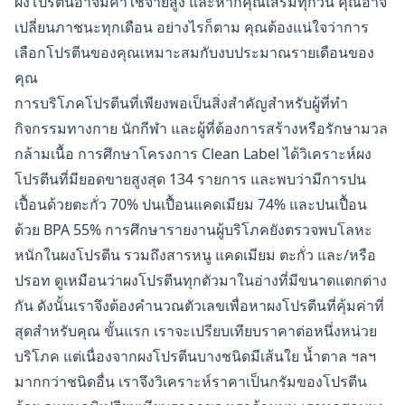
ผงโปรตีนอาจมีค่าใช้จ่ายสูง และหากคุณเสริมทุกวัน คุณอาจ
เปลี่ยนภาชนะทุกเดือน อย่างไรก็ตาม คุณต้องแน่ใจว่าการ
เลือกโปรตีนของคุณเหมาะสมกับงบประมาณรายเดือนของ
คุณ
การบริโภคโปรตีนที่เพียงพอเป็นสิ่งสำคัญสำหรับผู้ที่ทำ
กิจกรรมทางกาย นักกีฬา และผู้ที่ต้องการสร้างหรือรักษามวล
กล้ามเนื้อ การศึกษาโครงการ Clean Label ได้วิเคราะห์ผง
โปรตีนที่มียอดขายสูงสุด 134 รายการ และพบว่ามีการปน
เปื้อนด้วยตะกั่ว 70% ปนเปื้อนแคดเมียม 74% และปนเปื้อน
ด้วย BPA 55% การศึกษารายงานผู้บริโภคยังตรวจพบโลหะ
หนักในผงโปรตีน รวมถึงสารหนู แคดเมียม ตะกั่ว และ/หรือ
ปรอท ดูเหมือนว่าผงโปรตีนทุกตัวมาในอ่างที่มีขนาดแตกต่าง
กัน ดังนั้นเราจึงต้องคำนวณตัวเลขเพื่อหาผงโปรตีนที่คุ้มค่าที่
สุดสำหรับคุณ ขั้นแรก เราจะเปรียบเทียบราคาต่อหนึ่งหน่วย
บริโภค แต่เนื่องจากผงโปรตีนบางชนิดมีเส้นใย น้ำตาล ฯลฯ
มากกว่าชนิดอื่น เราจึงวิเคราะห์ราคาเป็นกรัมของโปรตีน