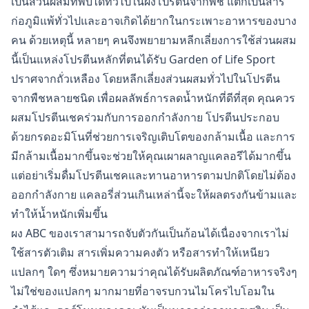
เป็นส่วนผสมที่พบได้ทั่วไปในผงโปรตีนจากพืช แต่ก็เป็นสาร
ก่อภูมิแพ้ทั่วไปและอาจเกิดได้ยากในกระเพาะอาหารของบาง
คน ด้วยเหตุนี้ หลายๆ คนจึงพยายามหลีกเลี่ยงการใช้ส่วนผสม
นี้เป็นแหล่งโปรตีนหลักที่ตนได้รับ Garden of Life Sport
ปราศจากถั่วเหลือง โดยหลีกเลี่ยงส่วนผสมทั่วไปในโปรตีน
จากพืชหลายชนิด เพื่อผลลัพธ์การลดน้ำหนักที่ดีที่สุด คุณควร
ผสมโปรตีนเชคร่วมกับการออกกำลังกาย โปรตีนประกอบ
ด้วยกรดอะมิโนที่ช่วยการเจริญเติบโตของกล้ามเนื้อ และการ
มีกล้ามเนื้อมากขึ้นจะช่วยให้คุณเผาผลาญแคลอรีได้มากขึ้น
แต่อย่าเริ่มดื่มโปรตีนเชคและทานอาหารตามปกติโดยไม่ต้อง
ออกกำลังกาย แคลอรี่ส่วนเกินเหล่านี้จะให้ผลตรงกันข้ามและ
ทำให้น้ำหนักเพิ่มขึ้น
ผง ABC ของเราสามารถจับตัวกันเป็นก้อนได้เนื่องจากเราไม่
ใช้สารตัวเติม สารเพิ่มความคงตัว หรือสารทำให้เหนียว
แปลกๆ ใดๆ ซึ่งหมายความว่าคุณได้รับผลิตภัณฑ์อาหารจริงๆ
ไม่ใช่ของแปลกๆ มากมายที่อาจรบกวนไมโครไบโอมใน