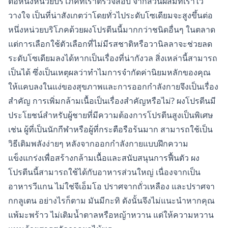
ต่อหนึ่งหน่วยบริโภคที่เราตรวจสอบ จากส่วนผสมที่เราไว้
วางใจ เป็นที่น่าสังเกตว่าโดยทั่วไประดับโซเดียมจะสูงขึ้นต่อ
หนึ่งหน่วยบริโภคด้วยผงโปรตีนนี้มากกว่าชนิดอื่นๆ ในตลาด
แต่การเลือกใช้ตัวเลือกที่ไม่มีรสชาติหรือวานิลลาจะช่วยลด
ระดับโซเดียมลงได้หากเป็นเรื่องที่น่ากังวล สิ่งเหล่านี้สามารถ
เป็นได้ ซึ่งเป็นเหตุผลว่าทำไมการจำกัดค่านิยมหลักของคุณ
ให้แคบลงในแง่ของสุขภาพและการออกกำลังกายจึงเป็นเรื่อง
สำคัญ การเพิ่มกล้ามเนื้อเป็นเรื่องสำคัญหรือไม่? ผงโปรตีนมี
ประโยชน์สำหรับผู้ชายที่มีความต้องการโปรตีนสูงเป็นพิเศษ
เช่น ผู้ที่เป็นนักกีฬาหรือผู้ที่กระตือรือร้นมาก สามารถใช้เป็น
วิธีเติมพลังง่ายๆ หลังจากออกกำลังกายแบบฝึกความ
แข็งแกร่งเพื่อสร้างกล้ามเนื้อและสนับสนุนการฟื้นตัว ผง
โปรตีนนี้สามารถใช้ได้กับอาหารส่วนใหญ่ เนื่องจากเป็น
อาหารวีแกน ไม่ใช่จีเอ็มโอ ปราศจากถั่วเหลือง และปราศจา
กกลูเตน อย่างไรก็ตาม มันมีกะทิ ดังนั้นจึงไม่แนะนำหากคุณ
แพ้มะพร้าว ไม่เติมน้ำตาลหรือหญ้าหวาน แต่ให้ความหวาน