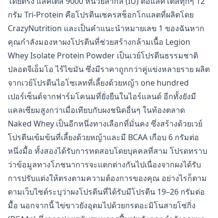
โดยตรง แลคเตส 9000 หน่วยสากล (IU) ต่อแลคโตสทุกๆ 12
กรัม Tri-Protein คือโปรตีนเชครสช็อกโกแลตที่ผลิตโดย
CrazyNutrition และเป็นคำแนะนำหมายเลข 1 ของฉันหาก
คุณกำลังมองหาผงโปรตีนที่ช่วยสร้างกล้ามเนื้อ Legion
Whey Isolate Protein Powder เป็นเวย์โปรตีนธรรมชาติ
ปลอดจีเอ็มโอ ไร้ไขมัน ซึ่งมีราคาถูกกว่าคู่แข่งหลายราย ผลิต
จากเวย์โปรตีนไอโซเลทที่เลี้ยงด้วยหญ้า one hundred
เปอร์เซ็นต์จากฟาร์มโคนมที่ยั่งยืนในไอร์แลนด์ อีกทั้งยังมี
แคลเซียมสูงกว่าเมื่อเทียบกับผงชนิดอื่นๆ ในท้องตลาด
Naked Whey เป็นอีกหนึ่งทางเลือกที่มั่นคง ซึ่งสร้างด้วยเวย์
โปรตีนเข้มข้นที่เลี้ยงด้วยหญ้าและมี BCAA เกือบ 6 กรัมต่อ
หนึ่งมื้อ ทั้งสองได้รับการทดสอบโดยบุคคลที่สาม โปรดทราบ
ว่าข้อมูลทางโภชนาการจะแตกต่างกันไปเนื่องจากผงได้รับ
การปรับแต่งให้ตรงตามความต้องการของคุณ อย่างไรก็ตาม
ตามเว็บไซต์ระบุว่าผงโปรตีนที่ได้รับมีโปรตีน 19–26 กรัมต่อ
มื้อ นอกจากนี้ ไข่ขาวยังอุดมไปด้วยกรดอะมิโนสายโซ่กิ่ง