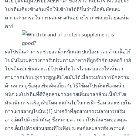
ด้วย ดูแผนภูมิเปรียบเทียบราคาของเราด้านบน เราทดสอบผง
โปรตีนเคียงข้างกันเพื่อให้เข้าใจได้ดีขึ้นว่าเนื้อสัมผัสและ
ความสามารถในการผสมต่างกันอย่างไร ภาพถ่ายโดยจอห์น
คาร์
ผงโปรตีนสามารถช่วยลดน้ำหนักและปกป้องมวลกล้ามเนื้อไร้
ไขมันในระหว่างการรับประทานอาหารที่ถูกจำกัดแคลอรี่ เวย์
โปรตีนเข้มข้นและเวย์โปรตีนไฮโดรไลเสตแสดงให้เห็นว่า
สามารถปรับปรุงการสูญเสียไขมันได้เมื่อรวมกับการฝึกความ
ต้านทาน ดูข้อมูลเพิ่มเติมเกี่ยวกับวิธีใช้ผงโปรตีนเพื่อลดน้ำ
หนัก ผงโปรตีนที่ดีที่สุดสามารถช่วยเพิ่มมวลกล้ามเนื้อไร้ไข
มัน เพิ่มการเจริญเติบโตมากเกินไปในการฝึกซ้อม และช่วยใน
การเผาผลาญไขมัน (1) น่าเศร้าที่อุตสาหกรรมอาหารเสริม
อาจเต็มไปด้วยน้ำมันงู ซึ่งหมายความว่าโปรตีนเชคของคุณ
อาจเต็มไปด้วยส่วนผสมที่ไม่พึงประสงค์และสารสังเคราะห์