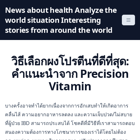
S
News about health Analyze the
k
world situation Interesting
i
p
stories from around the world
t
o
c
วิธีเลือกผงโปรตีนที่ดีที่สุด:
o
n
คำแนะนำจาก Precision
t
Vitamin
e
n
t
บางครั้งอาจทำได้ยากเนื่องจากการอักเสบทำให้เกิดอาการ
คลื่นไส้ ความอยากอาหารลดลง และความเจ็บปวด/ไม่สบาย
ที่ผู้ป่วย IBD สามารถประสบได้ โชคดีที่มีวิธีที่เราสามารถตอบ
สนองความต้องการทางโภชนาการของเราได้โดยไม่ต้อง