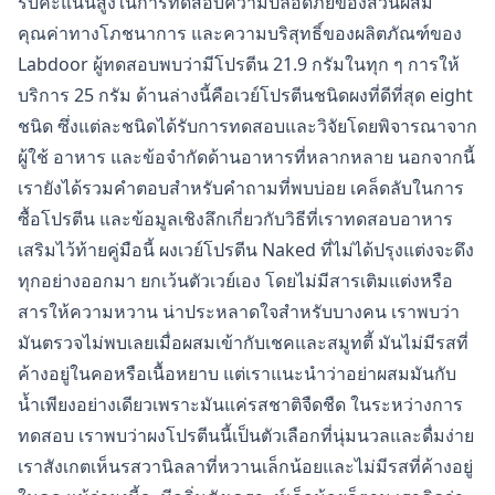
รับคะแนนสูงในการทดสอบความปลอดภัยของส่วนผสม
คุณค่าทางโภชนาการ และความบริสุทธิ์ของผลิตภัณฑ์ของ
Labdoor ผู้ทดสอบพบว่ามีโปรตีน 21.9 กรัมในทุก ๆ การให้
บริการ 25 กรัม ด้านล่างนี้คือเวย์โปรตีนชนิดผงที่ดีที่สุด eight
ชนิด ซึ่งแต่ละชนิดได้รับการทดสอบและวิจัยโดยพิจารณาจาก
ผู้ใช้ อาหาร และข้อจำกัดด้านอาหารที่หลากหลาย นอกจากนี้
เรายังได้รวมคำตอบสำหรับคำถามที่พบบ่อย เคล็ดลับในการ
ซื้อโปรตีน และข้อมูลเชิงลึกเกี่ยวกับวิธีที่เราทดสอบอาหาร
เสริมไว้ท้ายคู่มือนี้ ผงเวย์โปรตีน Naked ที่ไม่ได้ปรุงแต่งจะดึง
ทุกอย่างออกมา ยกเว้นตัวเวย์เอง โดยไม่มีสารเติมแต่งหรือ
สารให้ความหวาน น่าประหลาดใจสำหรับบางคน เราพบว่า
มันตรวจไม่พบเลยเมื่อผสมเข้ากับเชคและสมูทตี้ มันไม่มีรสที่
ค้างอยู่ในคอหรือเนื้อหยาบ แต่เราแนะนำว่าอย่าผสมมันกับ
น้ำเพียงอย่างเดียวเพราะมันแค่รสชาติจืดชืด ในระหว่างการ
ทดสอบ เราพบว่าผงโปรตีนนี้เป็นตัวเลือกที่นุ่มนวลและดื่มง่าย
เราสังเกตเห็นรสวานิลลาที่หวานเล็กน้อยและไม่มีรสที่ค้างอยู่