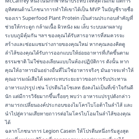
McCaffrey หนึ่งในนักกีฬาที่น่าประทับใจที่สุดในเกม แต่การ
อุทิศตนด้านโภชนาการทำให้เขาได้เป็น MVP ในบัญชีรายชื่อ
ของเรา Superfood Plant Protein เป็นส่วนประกอบสำคัญที่
ช่วยให้กระดูก กล้ามเนื้อ ผิวหนัง ผม เล็บ ระบบเผาผลาญ
ระบบภูมิคุ้มกัน ฯลฯ ของคุณได้รับสารอาหารที่สมควรจะ
สร้างและซ่อมแซมร่างกายของคุณใหม่ หากคุณลองคิดดู
ลำไส้ของคุณได้รับการออกแบบให้ย่อยอาหารที่เกิดขึ้นตาม
ธรรมชาติ ไม่ใช่ของเลียนแบบในห้องปฏิบัติการ ดังนั้น หาก
คุณให้อาหารมันอย่างอื่นที่ไม่ใช่อาหารจริงๆ มันอาจจะทำให้
คุณอารมณ์เสียได้ ผลกระทบระยะยาวของการรับประทาน
อาหารแปรรูป เช่น โปรตีนไอโซเลท ยังคงไม่เป็นที่เข้าใจกันดี
นัก แต่มีการวิจัยมากขึ้นเรื่อยๆ พบว่า อาหารแปรรูปดังกล่าว
สามารถเปลี่ยนองค์ประกอบของไมโครไบโอต้าในลำไส้ และ
นำไปสู่ความเสียหายถาวรต่อไมโครไบโอมในลำไส้ของคุณ
ได้
ฉลากโภชนาการ Legion Casein ให้โปรตีนหนึ่งกรัมสูงสุด