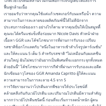
โภคเวย์โปรตีนเหล่านี้ร่วมกันเพื่อการเจริญเติบโตและการ
ฟื้นฟูกล้ามเนื้อ
เรายอมรับว่าหากคุณใช้แค่แก้วเชคเกอร์กับนมหรือน้ำ ความ
สามารถในการละลายของผลิตภัณฑ์นี้ได้ไม่ดีนักจาก
ประสบการณ์ของเรา อย่างไรก็ตาม หากคุณปั่นให้เป็นสมูทตี้
คุณจะได้ครีมแช่แข็งที่อร่อยมาก Nicole Davis หัวหน้าฝ่าย
เนื้อหา GGR และโค้ชโภชนาการที่ผ่านการรับรอง เปรียบ
รสชาติช็อกโกแลตกับ “หนึ่งในอาหารเช้าสำเร็จรูปคาร์เนชั่น”
และให้คะแนน 5 เต็ม 5 สำหรับรสชาติ “ไม่เหมือนกับผงเคซีน
ส่วนใหญ่ ฉันไม่พบว่ามันยากเป็นพิเศษที่จะแยกกระจุกทั้งหมด
ด้วยอันนี้” โค้ชโภชนาการการกีฬาที่ผ่านการรับรองและอดีต
นักเขียนอาวุโสของ GGR Amanda Capritto ผู้ให้คะแนน
ความสามารถในการละลาย 4.5 จาก 5
การวิจัยรายงานว่าโปรตีนจากพืชอาจให้ประโยชน์ที่
คล้ายคลึงกันกับเวย์โปรตีน และปริมาณโปรตีนมีความสำคัญ
มากกว่าเวย์โปรตีนชนิดนี้ ก่อนที่จะเริ่มการลดน้ำหนัก ผู้คน