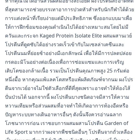
หากคุณไม่ได้อ่านส่วนผสมอย่างละเอียด ผงโปรตีนสะอาดที่ดี
ที่สุดสามารถช่วยบรรเทาอาการปวดหัวสำหรับนักกีฬาได้ด้วย
การแต่งหน้าที่เรียบง่ายแต่มีประสิทธิภาพ ซึ่งออกแบบมาเพื่อ
ให้การฝึกซ้อมของคุณดำเนินไปได้อย่างเหมาะสมโดยไม่มี
ควันและกระจก Kaged Protein Isolate Elite ผสมผสานเวย์
โปรตีนที่ดูดซับได้อย่างรวดเร็วเข้ากับไมเซลล่าเคซีนและ
โปรตีนนมที่ย่อยช้าอย่างมีเอกลักษณ์ เพื่อให้มีการปลดปล่อย
กรดอะมิโนอย่างต่อเนื่องเพื่อการซ่อมแซมและการเจริญ
เติบโตของกล้ามเนื้อ รวมเป็นโปรตีนคุณภาพสูง 25 กรัมต่อ
หนึ่งมื้อ หากคุณแพ้แลคโตสหรือแพ้ผลิตภัณฑ์จากนม ผงโปร
ตีนจากเวย์อาจไม่ใช่ตัวเลือกที่ดีที่สุดเพราะอาจทำให้ท้องไส้
ปั่นป่วนได้ นอกจากนี้ ผงโปรตีนบางชนิดอาจมีสารให้ความ
หวานเทียมหรือส่วนผสมที่อาจทำให้เกิดอาการท้องอืดหรือ
ปัญหาระบบทางเดินอาหารอื่นๆ ดังนั้นจึงควรอ่านฉลาก
โภชนาการก่อน เราชอบการผสมผสานโปรตีน Garden of
Life Sport มากกว่าผงจากพืชชนิดอื่นๆ โปรตีนจากถั่วเหลือง