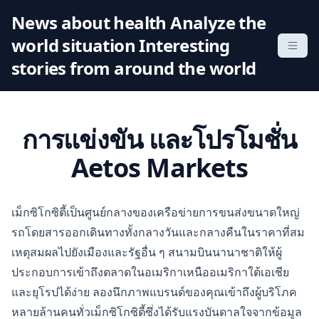
S
News about health Analyze the
k
world situation Interesting
i
p
stories from around the world
t
o
c
การแข่งขัน และโปรโมชั่น
o
n
Aetos Markets
t
e
n
เม็กซิโกซิตี้เป็นศูนย์กลางของเครือข่ายการขนส่งขนาดใหญ่
t
รถโดยสารออกเดินทางทั้งกลางวันและกลางคืนในราคาที่สม
เหตุสมผลไปยังเมืองและรัฐอื่น ๆ สนามบินนานาชาติให้ผู้
ประกอบการเข้าถึงตลาดในอเมริกาเหนืออเมริกาใต้เอเชีย
และยุโรปได้ง่าย ลองนึกภาพแบรนด์ของคุณเข้าถึงผู้บริโภค
หลายล้านคนทั่วเม็กซิโกซิตี้ซึ่งได้รับแรงบันดาลใจจากข้อมูล